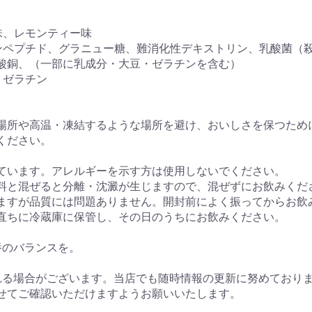
味、レモンティー味
ンペプチド、グラニュー糖、難消化性デキストリン、乳酸菌（
酸銅、（一部に乳成分・大豆・ゼラチンを含む）
・ゼラチン
場所や高温・凍結するような場所を避け、おいしさを保つため
ください。
。
ています。アレルギーを示す方は使用しないでください。
料と混ぜると分離・沈澱が生じますので、混ぜずにお飲みくだ
ますが品質には問題ありません。開封前によく振ってからお飲
直ちに冷蔵庫に保管し、その日のうちにお飲みください。
養のバランスを。
れる場合がございます。当店でも随時情報の更新に努めており
せてご確認いただけますようお願いいたします。