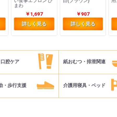
い食事エプロン ひ
目(ブラウン)
用
まわ
￥1,697
￥907
詳しく見る
詳しく見る
口腔ケア
紙おむつ・排泄関連
動・歩行支援
介護用寝具・ベッド