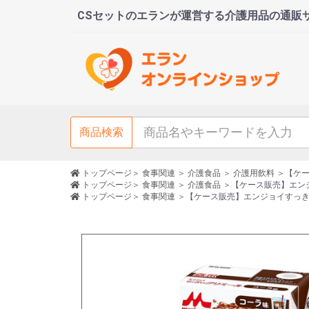
CSセットのエランが運営する介護用品の通販
商品検索
トップページ
＞
食事関連
＞
介護食品
＞
介護用飲料
＞
【ケー
トップページ
＞
食事関連
＞
介護食品
＞
【ケース販売】エンジ
トップページ
＞
食事関連
＞
【ケース販売】エンジョイすっきり