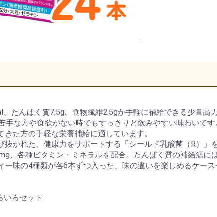
kcal、たんぱく質7.5g、食物繊維2.5gが手軽に補給できる
が苦手な方や食欲がない時でもすっきりと飲みやすい味わいです
てきた方の手軽な栄養補給に適しています。
び抜かれた、健康力をサポートする「シールド乳酸菌（R）」を
銅0.14mg、各種ビタミン・ミネラルを配合。たんぱく質の補給
ィー味の4種類が各6本ずつ入った、味の違いを楽しめるケース
ろいろセット