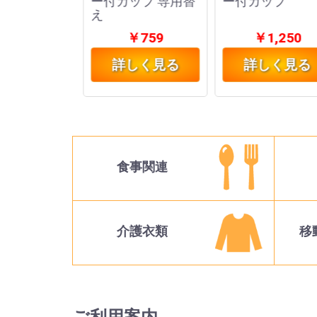
ない食事エ
ー付カップ 専用替
ー付カップ
え
1,787
￥759
￥1,250
しく見る
詳しく見る
詳しく見る
食事関連
介護衣類
移
ご利用案内