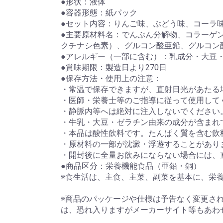
●形状：液体
●容器形態：紙パック
●セット内容：りんご味、ぶどう味、コーラ
●主要原材料名：でんぷん分解物、コラーゲ
クチナシ色素）、グルコン酸亜鉛、グルコン
●アレルギー（一部に含む）：乳成分・大豆
●賞味期限：製造日より270日
●保存方法・使用上の注意：
・常温で保存できますが、直射日光があたる
・医師・栄養士等のご指導に従って使用して
・静脈内等へは絶対に注入しないでください
・牛乳・大豆・ゼラチン由来の成分が含まれ
・本品は酸性飲料です。たんぱく質を含む飲
・原材料の一部が沈澱・浮遊することがあり
・開封後に全量お飲みにならない場合には、
●商品区分：栄養機能食品（亜鉛・銅）
※食生活は、主食、主菜、副菜を基本に、栄
※商品のパッケージや仕様は予告なく変更さ
は、恐れ入りますがメーカーサイト等もあわ