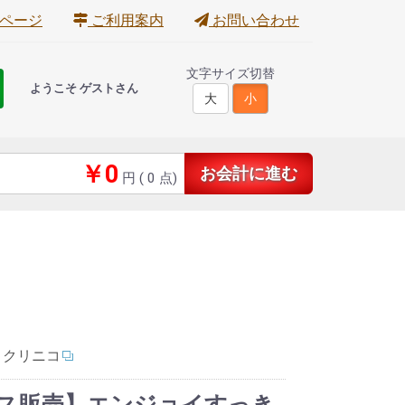
ページ
ご利用案内
お問い合わせ
文字サイズ切替
ようこそ ゲストさん
大
小
￥0
お会計に進む
円 (
0
点)
：
クリニコ
ス販売】エンジョイすっき