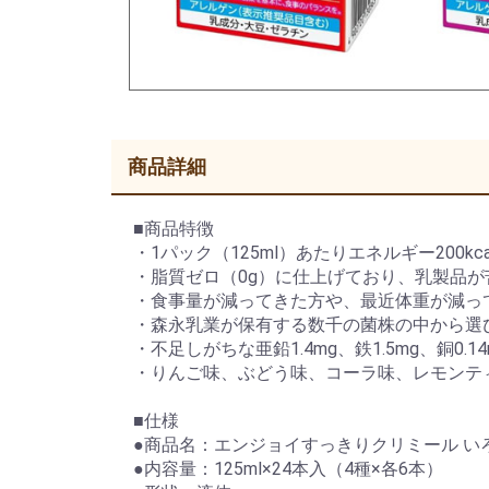
商品詳細
■商品特徴
・1パック（125ml）あたりエネルギー200
・脂質ゼロ（0g）に仕上げており、乳製品
・食事量が減ってきた方や、最近体重が減っ
・森永乳業が保有する数千の菌株の中から選
・不足しがちな亜鉛1.4mg、鉄1.5mg、
・りんご味、ぶどう味、コーラ味、レモンテ
■仕様
●商品名：エンジョイすっきりクリミール い
●内容量：125ml×24本入（4種×各6本）