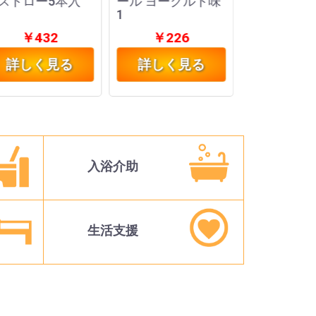
ストロー5本入
ール ヨーグルト味
1個
1
￥432
￥226
￥15
詳しく見る
詳しく見る
詳しく
入浴介助
生活支援