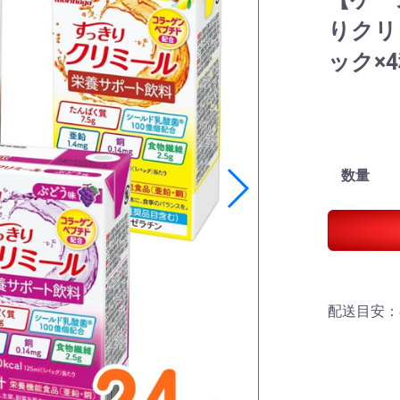
りクリ
ック×4
数量
配送目安：