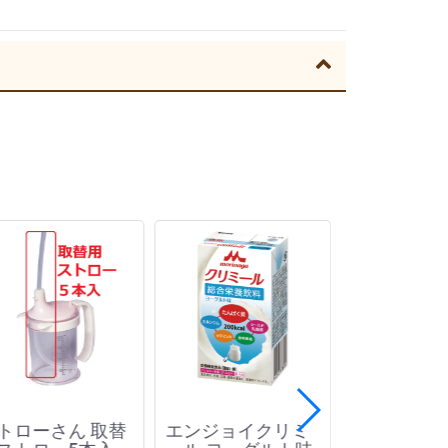
トローさん 取替
エンジョイクリミ
プロッカZn