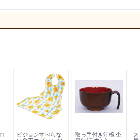
ロ
ピジョンすべらな
取っ手付き汁椀 杢
ス