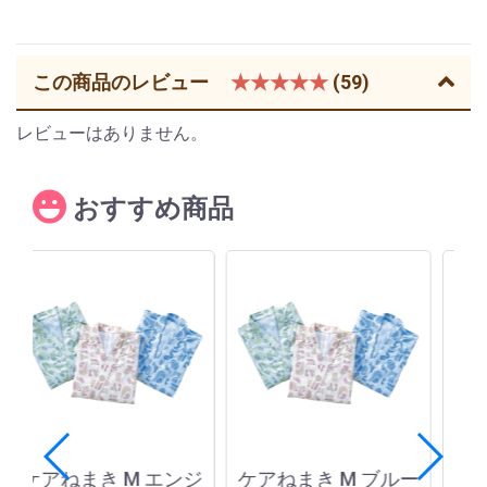
この商品のレビュー
★★★★★
(59)
レビューはありません。
おすすめ商品
個
ケアねまき M エンジ
ケアねまき M ブルー