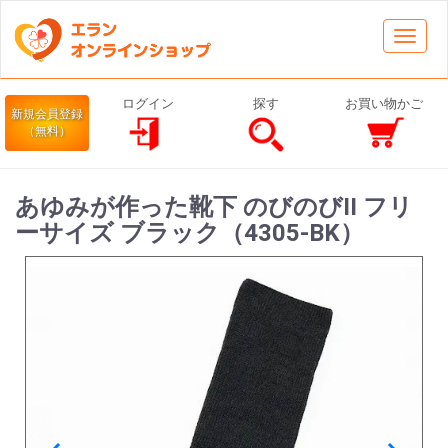
Toggl
navig
ログイン
探す
お買い物かご
新規会員登録
（無料）
あゆみが作った靴下 のびのびII フリ
ーサイズ ブラック（4305-BK）