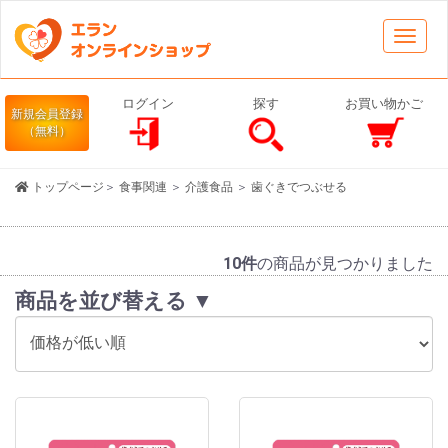
Toggl
navig
ログイン
探す
お買い物かご
新規会員登録
（無料）
トップページ
＞
食事関連
＞
介護食品
＞
歯ぐきでつぶせる
10件
の商品が見つかりました
商品を並び替える ▼