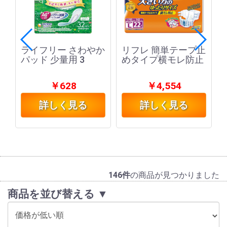
か
ライフリー さわやか
リフレ 簡単テープ止
パッド 少量用 3
めタイプ横モレ防止
￥628
￥4,554
詳しく見る
詳しく見る
146件
の商品が見つかりました
商品を並び替える ▼