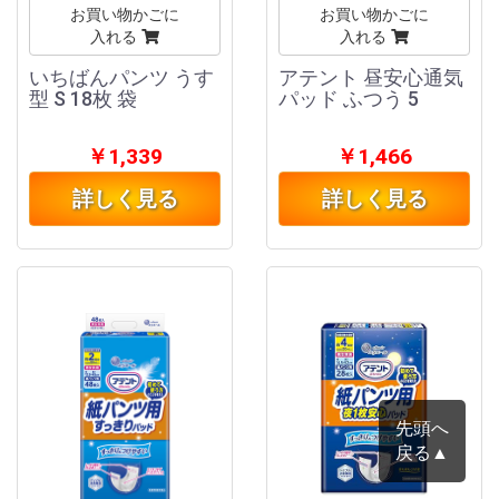
お買い物かごに
お買い物かごに
入れる
入れる
いちばんパンツ うす
アテント 昼安心通気
型 S 18枚 袋
パッド ふつう 5
￥1,339
￥1,466
詳しく見る
詳しく見る
先頭へ
戻る▲