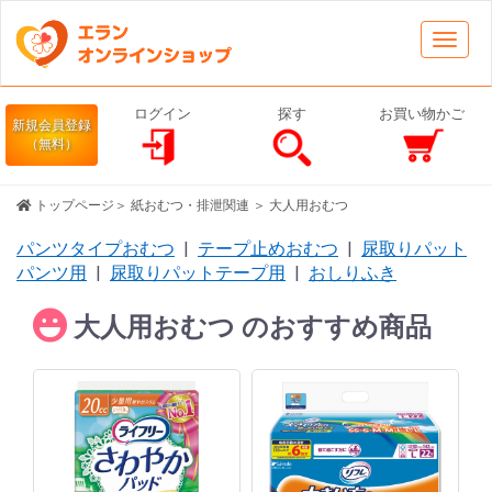
Toggl
navig
ログイン
探す
お買い物かご
新規会員登録
（無料）
トップページ
＞
紙おむつ・排泄関連
＞
大人用おむつ
パンツタイプおむつ
|
テープ止めおむつ
|
尿取りパット
パンツ用
|
尿取りパットテープ用
|
おしりふき
大人用おむつ のおすすめ商品