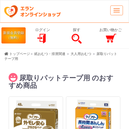
Toggl
navig
ログイン
探す
お買い物かご
新規会員登録
（無料）
トップページ
＞
紙おむつ・排泄関連
＞
大人用おむつ
＞
尿取りパット
テープ用
尿取りパットテープ用 のおす
すめ商品