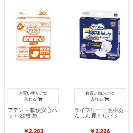
お買い物かごに
お買い物かごに
入れる
入れる
アテント 軟便安心パ
ライフリー 一晩中あ
ッド 20枚 袋
んしん 尿とりパッ
￥2,203
￥2,206