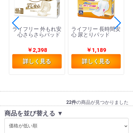
ケ
ライフリー 外もれ安
ライフリー 長時間安
心さらさらパッド
心 尿とりパッド
￥2,398
￥1,189
詳しく見る
詳しく見る
22件
の商品が見つかりました
商品を並び替える ▼