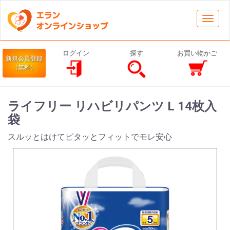
Toggl
navig
ログイン
探す
お買い物かご
新規会員登録
（無料）
ライフリー リハビリパンツ L 14枚入
袋
スルッとはけてピタッとフィットでモレ安心