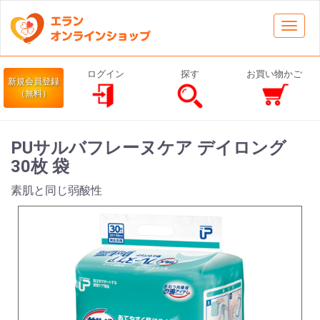
Toggl
navig
ログイン
探す
お買い物かご
新規会員登録
（無料）
PUサルバフレーヌケア デイロング
30枚 袋
素肌と同じ弱酸性