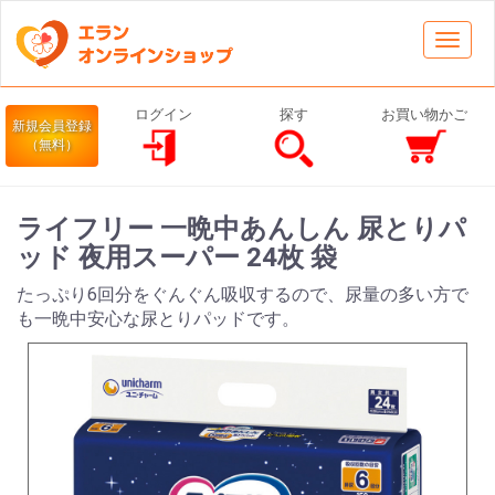
Toggl
navig
ログイン
探す
お買い物かご
新規会員登録
（無料）
ライフリー 一晩中あんしん 尿とりパ
ッド 夜用スーパー 24枚 袋
たっぷり6回分をぐんぐん吸収するので、尿量の多い方で
も一晩中安心な尿とりパッドです。