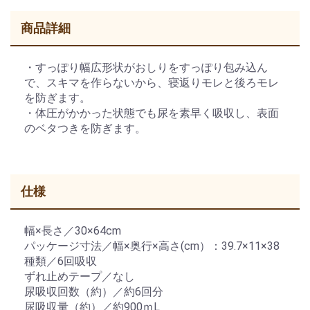
商品詳細
・すっぽり幅広形状がおしりをすっぽり包み込ん
で、スキマを作らないから、寝返りモレと後ろモレ
を防ぎます。
・体圧がかかった状態でも尿を素早く吸収し、表面
のベタつきを防ぎます。
仕様
幅×長さ／30×64cm
パッケージ寸法／幅×奥行×高さ(cm）：39.7×11×38
種類／6回吸収
ずれ止めテープ／なし
尿吸収回数（約）／約6回分
尿吸収量（約）／約900ｍL